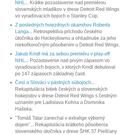
NHL
... Krátke pozastavenie nad premiérou
slovenských mladíkov v drese Detroit Red Wings
vo vyraďovacích bojoch o Stanley Cup.
Z posledných hviezdnych okamihov Roberta
Langa
... Retrospektíva príchodu českého
útočníka do Hockeytownu a ohliadnutie za jeho
niekoľkoročným pôsobením u Detroit Red Wings.
Jakub Kindl má za sebou premiéru v play-off
NHL
... Pozastavenie nad prvým zápasom vo
vyraďovacích bojoch, v ktorých Kindl debutoval
po 147 zápasoch základnej časti.
Česi a Slováci v pästných súbojoch
...
Rekapitulácia bitiek českých a slovenských
hokejistov v drese Detroit Red Wings s čestným
uznaním pre Ladislava Kohna a Dominika
Hašeka.
"Tomáš Tatar zanechal v extralige výborný
dojem"... Rekapitulácia krátkeho pôsobenia
slovenského útočníka v drese ŠHK 37 Piešťany