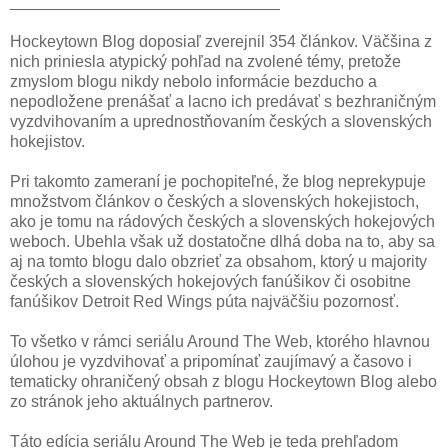
______________________________
Hockeytown Blog doposiaľ zverejnil 354 článkov. Väčšina z
nich priniesla atypický pohľad na zvolené témy, pretože
zmyslom blogu nikdy nebolo informácie bezducho a
nepodložene prenášať a lacno ich predávať s bezhraničným
vyzdvihovaním a uprednostňovaním českých a slovenských
hokejistov.
Pri takomto zameraní je pochopiteľné, že blog neprekypuje
množstvom článkov o českých a slovenských hokejistoch,
ako je tomu na rádových českých a slovenských hokejových
weboch. Ubehla však už dostatočne dlhá doba na to, aby sa
aj na tomto blogu dalo obzrieť za obsahom, ktorý u majority
českých a slovenských hokejových fanúšikov či osobitne
fanúšikov Detroit Red Wings púta najväčšiu pozornosť.
To všetko v rámci seriálu Around The Web, ktorého hlavnou
úlohou je vyzdvihovať a pripomínať zaujímavý a časovo i
tematicky ohraničený obsah z blogu Hockeytown Blog alebo
zo stránok jeho aktuálnych partnerov.
Táto edícia seriálu Around The Web je teda prehľadom