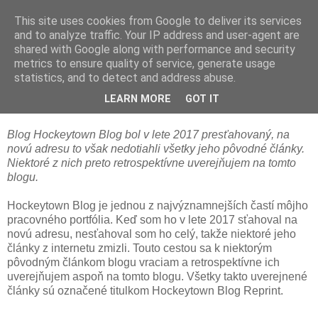
This site uses cookies from Google to deliver its services
and to analyze traffic. Your IP address and user-agent are
shared with Google along with performance and security
metrics to ensure quality of service, generate usage
statistics, and to detect and address abuse.
Hockeytown Blog Reprint: O Čechoch a
Slovákoch
LEARN MORE
GOT IT
Blog Hockeytown Blog bol v lete 2017 presťahovaný, na
novú adresu to však nedotiahli všetky jeho pôvodné články.
Niektoré z nich preto retrospektívne uverejňujem na tomto
blogu.
Hockeytown Blog je jednou z najvýznamnejších častí môjho
pracovného portfólia. Keď som ho v lete 2017 sťahoval na
novú adresu, nesťahoval som ho celý, takže niektoré jeho
články z internetu zmizli. Touto cestou sa k niektorým
pôvodným článkom blogu vraciam a retrospektívne ich
uverejňujem aspoň na tomto blogu. Všetky takto uverejnené
články sú označené titulkom Hockeytown Blog Reprint.