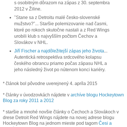
s osobitným dôrazom na zápas z 30. septembra
2012 v Žiline.
"Stane sa z Detroitu malé česko-slovenské
mužstvo?"... Staršie polemizovanie nad časmi,
ktoré po rokoch skutočne nastali a z Red Wings
urobili klub s najvyšším počtom Čechov a
Slovákov v NHL.
Jiří Fischer a najdôležitejší zápas jeho života
...
Autentická retrospektíva srdcového kolapsu
českého obrancu priamo počas zápasu NHL a
jeho následný život po nútenom konci kariéry.
* článok bol pôvodne uverejnený 4. apríla 2015
* články v úvodzovkách nájdete v
archíve blogu Hockeytown
Blog za roky 2011 a 2012
* staršie a mnohé novšie články o Čechoch a Slovákoch v
drese Detroit Red Wings nájdete na novej adrese blogu
Hockeytown Blog na jednom mieste pod tagom
Česi a