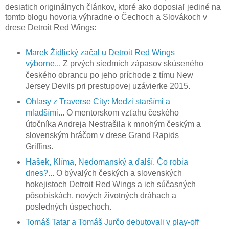
desiatich originálnych článkov, ktoré ako doposiaľ jediné na
tomto blogu hovoria výhradne o Čechoch a Slovákoch v
drese Detroit Red Wings:
Marek Židlický začal u Detroit Red Wings
výborne
... Z prvých siedmich zápasov skúseného
českého obrancu po jeho príchode z tímu New
Jersey Devils pri prestupovej uzávierke 2015.
Ohlasy z Traverse City: Medzi staršími a
mladšími
... O mentorskom vzťahu českého
útočníka Andreja Nestrašila k mnohým českým a
slovenským hráčom v drese Grand Rapids
Griffins.
Hašek, Klíma, Nedomanský a ďalší. Čo robia
dnes?
... O bývalých českých a slovenských
hokejistoch Detroit Red Wings a ich súčasných
pôsobiskách, nových životných dráhach a
posledných úspechoch.
Tomáš Tatar a Tomáš Jurčo debutovali v play-off