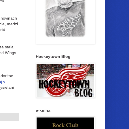
lym
h novinách
cie, medzi
rtú
sa stala
Red Wings
Hockeytown Blog
rioritne
j v
ysielaní
e-kniha