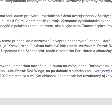
tovým šampionátom konaným na Slovensku. Rozhovor je tvorený rozsiah
a stal podkladom pre tvorbu rozsiahleho článku uverejneného v Belskýc
klubu Malá Fatra, v ňom približuje svoje významné vysokohorské expedí
jvyššie položenú chatu na svete, ako aj výstup na Zumsteinspitze, štv
 v tomto prípade ide o nezáväznú a vopred nepripravenú debatu, ktorá 
ižuje "Krvavú stredu", slávnu hokejovú bitku medzi mužstvami Detroit 
97 spomína Karl Schoenfield, rodák z mestečka Port Huron a dlhoročný
ektovanou americkou novinárkou píšucou na voľnej nohe. Rozhovor bol p
ho klubu Detroit Red Wings, no po dohode s autorkou bol
uverejnený a
 2012 a stretlo sa s veľkým ohlasom. Jeho obsah bol rozoberaný aj vo v