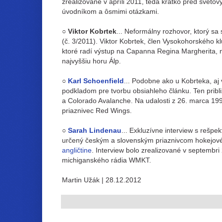
zrealizované v apríli 2011, teda krátko pred sve
úvodníkom a ôsmimi otázkami.
○
Viktor Kobrtek
... Neformálny rozhovor, ktorý s
(č. 3/2011). Viktor Kobrtek, člen Vysokohorského 
ktoré radí výstup na Capanna Regina Margherita, na
najvyššiu horu Álp.
○
Karl Schoenfield
... Podobne ako u Kobrteka, aj
podkladom pre tvorbu obsiahleho článku. Ten pribl
a Colorado Avalanche. Na udalosti z 26. marca 19
priaznivec Red Wings.
○
Sarah Lindenau
... Exkluzívne interview s rešp
určený českým a slovenským priaznivcom hokejové
angličtine
. Interview bolo zrealizované v septembri
michiganského rádia WMKT.
Martin Užák
| 28.12.2012