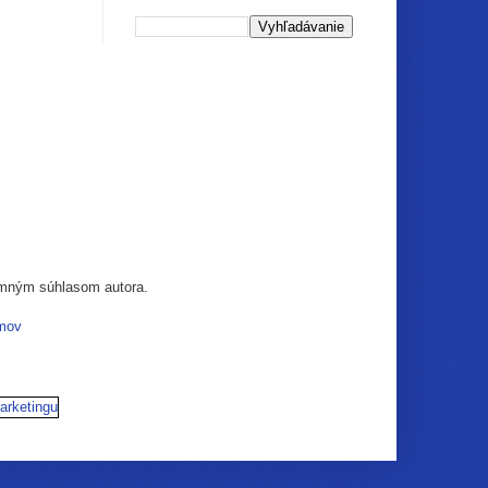
somným súhlasom autora.
mov