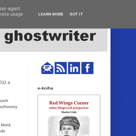
user-agent
erate usage
LEARN MORE
GOT IT
2011 a
e-kniha
koch
rozhovory
 ktorá
olo