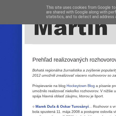
This site uses cookies from Google to 
are shared with Google along with per
statistics, and to detect and address 
Prehľad realizovaných rozhovorov
Bohatá regionálna žurnalistika a zvýšenie popular
2012 umožnili zrealizovať viacero rozhovorov so 
Prispievanie na blog
Hockeytown Blog
a písanie pr
umožnilo realizovať niekoľko rozhovorov. V nižšie 
spája hlavná oblasť záujmu, ktorou je šport.
○
Marek Duľa & Oskar Turcsányi
... Rozhovor s v
bola spustená 11. mája 2008 a postupne oslovila vi