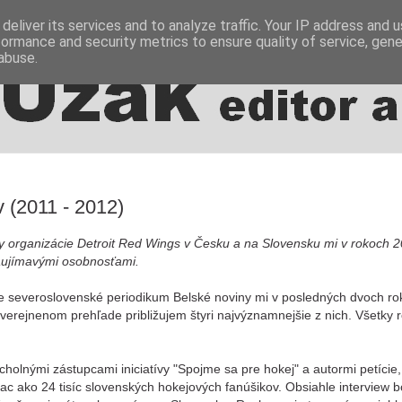
deliver its services and to analyze traffic. Your IP address and 
formance and security metrics to ensure quality of service, gen
abuse.
 (2011 - 2012)
ity organizácie Detroit Red Wings v Česku a na Slovensku mi v rokoch 
zaujímavými osobnosťami.
e severoslovenské periodikum Belské noviny mi v posledných dvoch ro
uverejnenom prehľade približujem štyri najvýznamnejšie z nich. Všetky 
rcholnými zástupcami iniciatívy "Spojme sa pre hokej" a autormi petície,
ac ako 24 tisíc slovenských hokejových fanúšikov. Obsiahle interview b