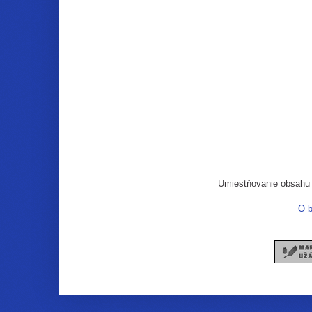
Umiestňovanie obsahu n
O b