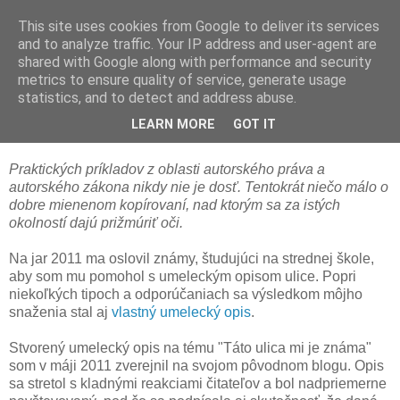
This site uses cookies from Google to deliver its services
and to analyze traffic. Your IP address and user-agent are
shared with Google along with performance and security
metrics to ensure quality of service, generate usage
statistics, and to detect and address abuse.
O kopírovaní, nad ktorým možno
prižmúriť oči
LEARN MORE
GOT IT
Praktických príkladov z oblasti autorského práva a
autorského zákona nikdy nie je dosť. Tentokrát niečo málo o
dobre mienenom kopírovaní, nad ktorým sa za istých
okolností dajú prižmúriť oči.
Na jar 2011 ma oslovil známy, študujúci na strednej škole,
aby som mu pomohol s umeleckým opisom ulice. Popri
niekoľkých tipoch a odporúčaniach sa výsledkom môjho
snaženia stal aj
vlastný umelecký opis
.
Stvorený umelecký opis na tému "Táto ulica mi je známa"
som v máji 2011 zverejnil na svojom pôvodnom blogu. Opis
sa stretol s kladnými reakciami čitateľov a bol nadpriemerne