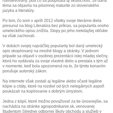
navštevovaný, pod čo sa podpísala aj skutočnosť, že daná
téma sa objavila na písomnej maturite zo slovenského
jazyka a literatúry.
Po tom, čo som v apríli 2012 všetky svoje literárne diela
presunul na blog Literatúra bez príkras, sa popularita onoho
umeleckého opisu znížila. Stopy po jeho niekdajšej obľube
sa však zachovali.
V dobách svojej najväčšej popularity bol daný umelecký
opis skopírovaný na mnohé blogy a stránky. V jednom
prípade sa objavil v osobnej prezentácii istej mladej slečny,
ktorá ho vydávala za svoje vlastné dielo a prestala s tým až
v momente, keď bola upozornená na to, že týmto konaním
porušuje autorský zákon.
Na internete však zostali aj legálne alebo sčasti legálne
kópie a citáty, ktoré na rozdiel od tých nelegálnych aspoň
poukázali na kopírovanie s dobrým úmyslom.
Jedna z kópií, ktoré možno považovať za tie únosnejšie, sa
nachádza na stránke agropodnikanie.sk, venovanej
študentom Strednej odbornej školy obchodu a služieb v