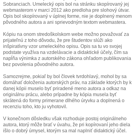
Sobranciach. Umelecký opis bol na stránku skopírovaný jej
webmasterom v marci 2012 ako predloha pre slohový útvar.
Opis bol skopírovaný v úplnej forme, nie je doplnený menom
pôvodného autora a ani sprievodným textom webmastera.
Kópiu na onom stredoškolskom webe možno považovať za
prijateľnú z toho dôvodu, že pre študentov slúži ako
inšpiratívny vzor umeleckého opisu. Opis sa tu vo svojej
podstate využíva na vzdelávacie a didaktické účely, čím sa
napĺňa výnimka z autorského zákona ohľadom publikovania
bez povolenia pôvodného autora.
Samozrejme, pokiaľ by bol človek tvrdohlavý, mohol by sa
domáhať doloženia autorských práv, na základe ktorých by k
danej kópii muselo byť priradené meno autora a odkaz na
originálnu prácu, alebo prípadne by kópia musela byť
skrátená do formy primerane dlhého úryvku a doplnená o
recenziu toho, kto ju vyhotovil.
V konečnom dôsledku však rozhoduje postoj originálneho
autora, ktorý môže brať v úvahu, že pri kopírovaní jeho diela
išlo o dobrý úmysel, ktorým sa mal naplniť didaktický účel.