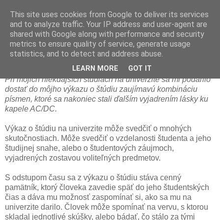
This site uses cookies from Google to deliver its services
and to analyze traffic. Your IP address and user-agent are
shared with Google along with performance and security
metrics to ensure quality of service, generate usage
statistics, and to detect and address abuse.
Láska k AC/DC vo výkaze o štúdiu
LEARN MORE
GOT IT
Pri mojich niekdajších štúdiách na univerzite sa mi podarilo
dostať do môjho výkazu o štúdiu
zaujímavú kombináciu
písmen, ktoré
sa
nakoniec stali ďalším vyjadrením lásk
y ku
kapele AC/DC.
Výkaz o štúdiu na univerzite môže svedčiť o mnohých
skutočnostiach. Môže svedčiť o vzdelanosti študenta a jeho
študijnej snahe, alebo o študentových záujmoch,
vyjadrených zostavou voliteľných predmetov.
S odstupom času sa z výkazu o štúdiu stáva cenný
pamätník, ktorý človeka zavedie späť do jeho študentských
čias a dáva mu možnosť zaspomínať si, ako sa mu na
univerzite darilo. Človek môže spomínať na vervu, s ktorou
skladal jednotlivé skúšky, alebo bádať, čo stálo za tými