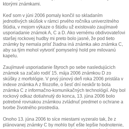
ktorými známkami.
Keď som v júni 2006 pomaly končil so skladaním
jednotlivých skúšok v rámci prvého ročníka univerzitného
štúdia, v mojom výkaze o štúdiu už existovalo zaujímavé
usporiadanie známok A, C a D. Ako vernému obdivovateľovi
staršej rockovej hudby mi preto bolo jasné, že pod tieto
známky by nemala prísť žiadna iná známka ako známka C,
aby sa tým mohol vytvoriť pomyselný hold pre milovanú
kapelu.
Zaujímavé usporiadanie štyroch po sebe nasledujúcich
známok sa začalo rodiť 15. mája 2006 známkou D zo
skúšky z morfológie. V prvý júnový deň roka 2006 pristála v
indexe známka A z filozofie, o šesť dní neskôr to bola
známka C z informačno-komunikačných technológií. Aby bol
rockový odkaz dotiahnutý do konca, 13. júna 2006 bolo
potrebné rovnakou známkou zvládnuť predmet o ochrane a
tvorbe životného prostredia.
Onoho 13. júna 2006 to síce miestami vyzeralo tak, že z
plánovanej známky C by mohlo byť ešte lepšie hodnotenie,