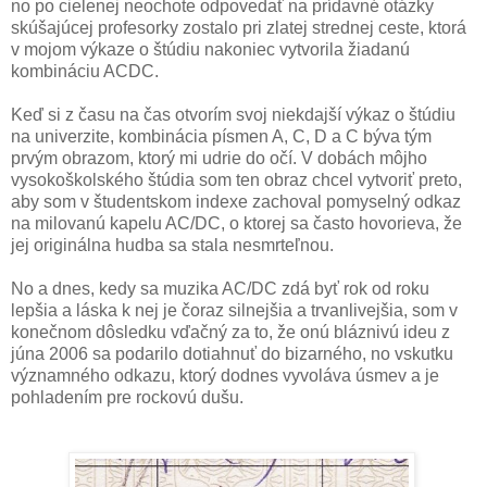
no po cielenej neochote odpovedať na prídavné otázky
skúšajúcej profesorky zostalo pri zlatej strednej ceste, ktorá
v mojom výkaze o štúdiu nakoniec vytvorila žiadanú
kombináciu ACDC.
Keď si z času na čas otvorím svoj niekdajší výkaz o štúdiu
na univerzite, kombinácia písmen A, C, D a C býva tým
prvým obrazom, ktorý mi udrie do očí. V dobách môjho
vysokoškolského štúdia som ten obraz chcel vytvoriť preto,
aby som v študentskom indexe zachoval pomyselný odkaz
na milovanú kapelu AC/DC, o ktorej sa často hovorieva, že
jej originálna hudba sa stala nesmrteľnou.
No a dnes, kedy sa muzika AC/DC zdá byť rok od roku
lepšia a láska k nej je čoraz silnejšia a trvanlivejšia, som v
konečnom dôsledku vďačný za to, že onú bláznivú ideu z
júna 2006 sa podarilo dotiahnuť do bizarného, no vskutku
významného odkazu, ktorý dodnes vyvoláva úsmev a je
pohladením pre rockovú dušu.