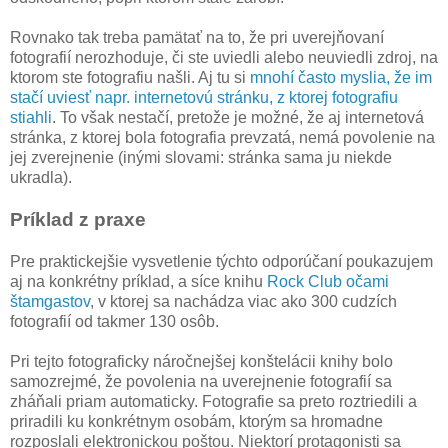
Rovnako tak treba pamätať na to, že pri uverejňovaní
fotografií nerozhoduje, či ste uviedli alebo neuviedli zdroj, na
ktorom ste fotografiu našli. Aj tu si
mnohí často myslia, že im
stačí uviesť napr. internetovú stránku, z ktorej fotografiu
stiahli
. To však nestačí, pretože je možné, že aj internetová
stránka, z ktorej bola fotografia prevzatá, nemá povolenie na
jej zverejnenie (inými slovami: stránka sama ju niekde
ukradla).
Príklad z praxe
Pre praktickejšie vysvetlenie týchto odporúčaní poukazujem
aj na konkrétny príklad, a síce knihu
Rock Club očami
štamgastov
, v ktorej sa nachádza viac ako 300 cudzích
fotografií od takmer 130 osôb.
Pri tejto fotograficky náročnejšej konštelácii knihy bolo
samozrejmé, že povolenia na uverejnenie fotografií sa
zháňali priam automaticky. Fotografie sa preto roztriedili a
priradili ku konkrétnym osobám, ktorým sa hromadne
rozposlali elektronickou poštou. Niektorí protagonisti sa