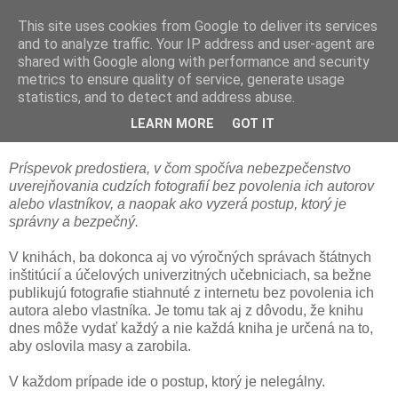
This site uses cookies from Google to deliver its services
and to analyze traffic. Your IP address and user-agent are
shared with Google along with performance and security
metrics to ensure quality of service, generate usage
statistics, and to detect and address abuse.
Ako na cudzie fotografie do knihy
(osvedčená prax)
LEARN MORE
GOT IT
Príspevok p
redostiera
, v čom spočíva nebezpečenstvo
uverejňovania cudzích fotografií bez povolenia ich autorov
alebo vlastníkov, a naopak ako vyzerá postup, ktorý je
správny a bezpečný.
V knihách, ba dokonca aj vo výročných správach štátnych
inštitúcií a účelových univerzitných učebniciach, sa bežne
publikujú fotografie stiahnuté z internetu bez povolenia ich
autora alebo vlastníka. Je tomu tak aj z dôvodu, že knihu
dnes môže vydať každý a nie každá kniha je určená na to,
aby oslovila masy a zarobila.
V každom prípade ide o postup, ktorý je nelegálny.