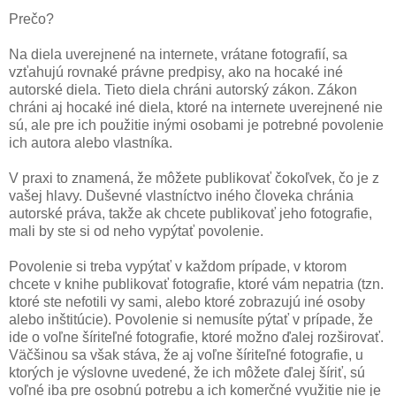
Prečo?
Na diela uverejnené na internete, vrátane fotografií, sa
vzťahujú rovnaké právne predpisy, ako na hocaké iné
autorské diela. Tieto diela chráni autorský zákon. Zákon
chráni aj hocaké iné diela, ktoré na internete uverejnené nie
sú, ale pre ich použitie inými osobami je potrebné povolenie
ich autora alebo vlastníka.
V praxi to znamená, že môžete publikovať čokoľvek, čo je z
vašej hlavy. Duševné vlastníctvo iného človeka chránia
autorské práva, takže ak chcete publikovať jeho fotografie,
mali by ste si od neho vypýtať povolenie.
Povolenie si treba vypýtať v každom prípade, v ktorom
chcete v knihe publikovať fotografie, ktoré vám nepatria (tzn.
ktoré ste nefotili vy sami, alebo ktoré zobrazujú iné osoby
alebo inštitúcie). Povolenie si nemusíte pýtať v prípade, že
ide o voľne šíriteľné fotografie, ktoré možno ďalej rozširovať.
Väčšinou sa však stáva, že aj voľne šíriteľné fotografie, u
ktorých je výslovne uvedené, že ich môžete ďalej šíriť, sú
voľné iba pre osobnú potrebu a ich komerčné využitie nie je