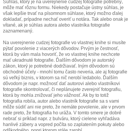
Súhlas, ktorý je na uverejnenie cudzej fotografie potrebný,
môže mať rôznu formu. Niekedy postačuje ústny súhlas, je
však lepšie trvať na písomnom súhlase, ktorý možno ďalej
dokladať, prípadne nechať overiť u notára. Tak alebo onak je
vítané, ak je súhlas autora alebo vlastníka fotografie
zaznamenaný.
Na uverejnenie cudzej fotografie vo vlastnej knihe si musíte
pýtať povolenie z viacerých dôvodov. Prvým je čestnosť,
ktorá by vám mala hovoriť, že vo vlastnej knihe nechcete
mať ukradnuté fotografie. Ďalším dôvodom je autorský
zákon, ktorý je potrebné dodržiavať. Iným dôvodom sú
obchodné účely - mnohí tomu často neveria, ale aj fotografie
sú veľký biznis, v ktorom sa nič nerobí ledabolo. Ďalším
dôvodom je napr. možnosť dať autorovi alebo vlastníkovi
fotografie skontrolovať, či neplánujete zverejniť fotografiu,
ktorá by mohla znižovať jeho vážnosť. Ak by to totiž
fotografia robila, autor alebo vlastník fotografie sa s vami
môže súdiť ani nie preto, že nemáte povolenie, ale v prvom
rade preto, že fotografia ho uráža. V tomto smere je dobré
nebrať si príklad napr. z bulváru, ktorý cielene vyhľadáva
hanlivé zábery a vopred počíta so zaplatením pokuty alebo
odškodného, popri ktorom stále zarobí.