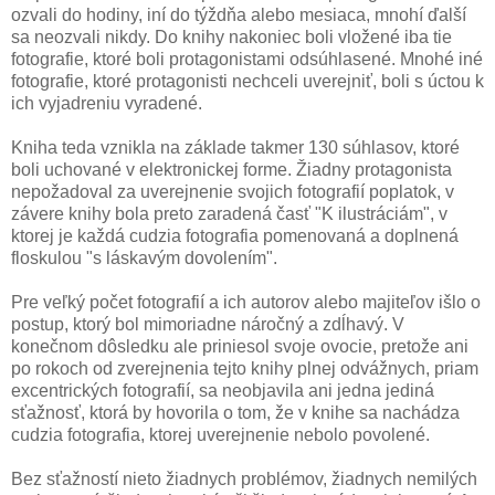
ozvali do hodiny, iní do týždňa alebo mesiaca, mnohí ďalší
sa neozvali nikdy. Do knihy nakoniec boli vložené iba tie
fotografie, ktoré boli protagonistami odsúhlasené. Mnohé iné
fotografie, ktoré protagonisti nechceli uverejniť, boli s úctou k
ich vyjadreniu vyradené.
Kniha teda vznikla na základe takmer 130 súhlasov, ktoré
boli uchované v elektronickej forme. Žiadny protagonista
nepožadoval za uverejnenie svojich fotografií poplatok, v
závere knihy bola preto zaradená časť "K ilustráciám", v
ktorej je každá cudzia fotografia pomenovaná a doplnená
floskulou "s láskavým dovolením".
Pre veľký počet fotografií a ich autorov alebo majiteľov išlo o
postup, ktorý bol mimoriadne náročný a zdĺhavý. V
konečnom dôsledku ale priniesol svoje ovocie, pretože ani
po rokoch od zverejnenia tejto knihy plnej odvážnych, priam
excentrických fotografií, sa neobjavila ani jedna jediná
sťažnosť, ktorá by hovorila o tom, že v knihe sa nachádza
cudzia fotografia, ktorej uverejnenie nebolo povolené.
Bez sťažností nieto žiadnych problémov, žiadnych nemilých