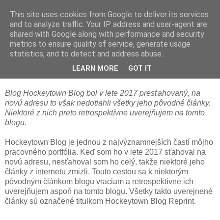
This site uses cookies from Google to deliver its services
and to analyze traffic. Your IP address and user-agent are
shared with Google along with performance and security
metrics to ensure quality of service, generate usage
statistics, and to detect and address abuse.
Hockeytown Blog Reprint: Zamerané na
originalitu
LEARN MORE
GOT IT
Blog Hockeytown Blog bol v lete 2017 presťahovaný, na
novú adresu to však nedotiahli všetky jeho pôvodné články.
Niektoré z nich preto retrospektívne uverejňujem na tomto
blogu.
Hockeytown Blog je jednou z najvýznamnejších častí môjho
pracovného portfólia. Keď som ho v lete 2017 sťahoval na
novú adresu, nesťahoval som ho celý, takže niektoré jeho
články z internetu zmizli. Touto cestou sa k niektorým
pôvodným článkom blogu vraciam a retrospektívne ich
uverejňujem aspoň na tomto blogu. Všetky takto uverejnené
články sú označené titulkom Hockeytown Blog Reprint.