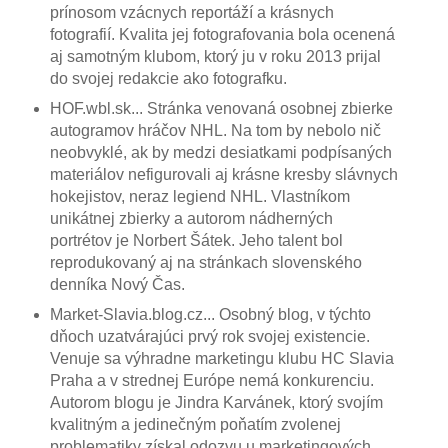
prínosom vzácnych reportáží a krásnych
fotografií. Kvalita jej fotografovania bola ocenená
aj samotným klubom, ktorý ju v roku 2013 prijal
do svojej redakcie ako fotografku.
HOF.wbl.sk... Stránka venovaná osobnej zbierke
autogramov hráčov NHL. Na tom by nebolo nič
neobvyklé, ak by medzi desiatkami podpísaných
materiálov nefigurovali aj krásne kresby slávnych
hokejistov, neraz legiend NHL. Vlastníkom
unikátnej zbierky a autorom nádherných
portrétov je Norbert Šátek. Jeho talent bol
reprodukovaný aj na stránkach slovenského
denníka Nový Čas.
Market-Slavia.blog.cz... Osobný blog, v týchto
dňoch uzatvárajúci prvý rok svojej existencie.
Venuje sa výhradne marketingu klubu HC Slavia
Praha a v strednej Európe nemá konkurenciu.
Autorom blogu je Jindra Karvánek, ktorý svojím
kvalitným a jedinečným poňatím zvolenej
problematiky získal odozvu u marketingových