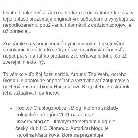
______________________________
Osobnú hokejovú stránku si vedie kdekto. Autorov, ktorí sa v
tejto oblasti prezentujú originálnym spôsobom a vyhýbajú sa
nepodloženému používaniu informácií z cudzích zdrojov, je
už pomenej.
Zoznámte sa s tromi originálnymi osobnými hokejovými
stránkami, ktoré kladú veľký dôraz na autorskú činnosť a
nepotrpia si na ľahko predajné zverejňovanie toho, čo už
zverejnil niekto iný.
To všetko v ďalšej časti seriálu Around The Web, ktorého
úlohou je opätovne pripomínať a vyzdvihovať zaujímavý a
ucelený obsah z blogu Hockeytown Blog alebo zo stránok
jeho aktuálnych partnerov:
Hockey-On.blogspot.cz... Blog, ktorého základy
boli položené v júni 2011 na adrese
ImSorry.blog.cz. Hlavným zameraním blogu je
český klub HC Olomouc. Autorkou blogu je
Karolina Martinková, ktorá sa prezentuje