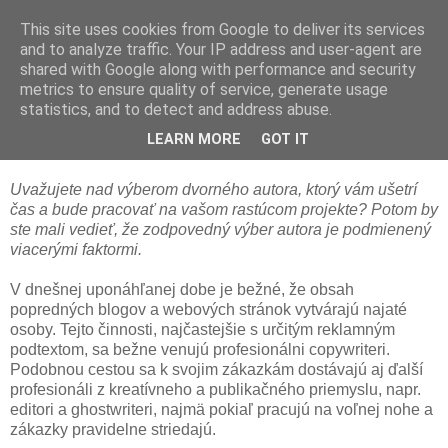
This site uses cookies from Google to deliver its services
and to analyze traffic. Your IP address and user-agent are
shared with Google along with performance and security
metrics to ensure quality of service, generate usage
statistics, and to detect and address abuse.
Na čo prihliadať pri výbere dvorného
autora
LEARN MORE
GOT IT
Uvažujete nad výberom dvorného autora, ktorý vám ušetrí
čas a bude pracovať na vašom rastúcom projekte? Potom by
ste mali vedieť, že zodpovedný výber autora je podmienený
viacerými faktormi.
V dnešnej uponáhľanej dobe je bežné, že obsah
popredných blogov a webových stránok vytvárajú najaté
osoby. Tejto činnosti, najčastejšie s určitým reklamným
podtextom, sa bežne venujú profesionálni copywriteri.
Podobnou cestou sa k svojim zákazkám dostávajú aj ďalší
profesionáli z kreatívneho a publikačného priemyslu, napr.
editori a ghostwriteri, najmä pokiaľ pracujú na voľnej nohe a
zákazky pravidelne striedajú.