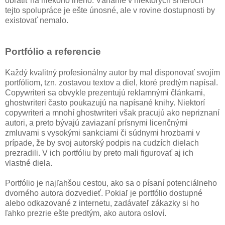
obrátiť na niekoho iného. Váhanie v niektorých smeroch
tejto spolupráce je ešte únosné, ale v rovine dostupnosti by
existovať nemalo.
Portfólio a referencie
Každý kvalitný profesionálny autor by mal disponovať svojím
portfóliom, tzn. zostavou textov a diel, ktoré predtým napísal.
Copywriteri sa obvykle prezentujú reklamnými článkami,
ghostwriteri často poukazujú na napísané knihy. Niektorí
copywriteri a mnohí ghostwriteri však pracujú ako nepriznaní
autori, a preto bývajú zaviazaní prísnymi licenčnými
zmluvami s vysokými sankciami či súdnymi hrozbami v
prípade, že by svoj autorský podpis na cudzích dielach
prezradili. V ich portfóliu by preto mali figurovať aj ich
vlastné diela.
Portfólio je najľahšou cestou, ako sa o písaní potenciálneho
dvorného autora dozvedieť. Pokiaľ je portfólio dostupné
alebo odkazované z internetu, zadávateľ zákazky si ho
ľahko prezrie ešte predtým, ako autora osloví.