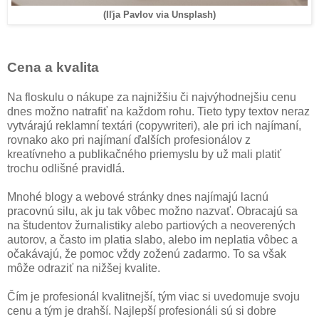
(Iľja Pavlov via Unsplash)
Cena a kvalita
Na floskulu o nákupe za najnižšiu či najvýhodnejšiu cenu
dnes možno natrafiť na každom rohu. Tieto typy textov neraz
vytvárajú reklamní textári (copywriteri), ale pri ich najímaní,
rovnako ako pri najímaní ďalších profesionálov z
kreatívneho a publikačného priemyslu by už mali platiť
trochu odlišné pravidlá.
Mnohé blogy a webové stránky dnes najímajú lacnú
pracovnú silu, ak ju tak vôbec možno nazvať. Obracajú sa
na študentov žurnalistiky alebo partiových a neoverených
autorov, a často im platia slabo, alebo im neplatia vôbec a
očakávajú, že pomoc vždy zoženú zadarmo. To sa však
môže odraziť na nižšej kvalite.
Čím je profesionál kvalitnejší, tým viac si uvedomuje svoju
cenu a tým je drahší. Najlepší profesionáli sú si dobre