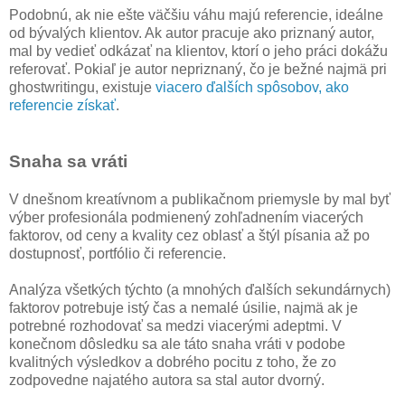
Podobnú, ak nie ešte väčšiu váhu majú referencie, ideálne
od bývalých klientov. Ak autor pracuje ako priznaný autor,
mal by vedieť odkázať na klientov, ktorí o jeho práci dokážu
referovať. Pokiaľ je autor nepriznaný, čo je bežné najmä pri
ghostwritingu, existuje
viacero ďalších spôsobov, ako
referencie získať
.
Snaha sa vráti
V dnešnom kreatívnom a publikačnom priemysle by mal byť
výber profesionála podmienený zohľadnením viacerých
faktorov, od ceny a kvality cez oblasť a štýl písania až po
dostupnosť, portfólio či referencie.
Analýza všetkých týchto (a mnohých ďalších sekundárnych)
faktorov potrebuje istý čas a nemalé úsilie, najmä ak je
potrebné rozhodovať sa medzi viacerými adeptmi. V
konečnom dôsledku sa ale táto snaha vráti v podobe
kvalitných výsledkov a dobrého pocitu z toho, že zo
zodpovedne najatého autora sa stal autor dvorný.