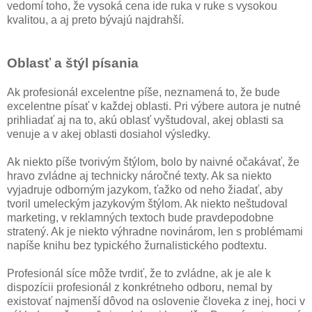
vedomí toho, že vysoká cena ide ruka v ruke s vysokou
kvalitou, a aj preto bývajú najdrahší.
Oblasť a štýl písania
Ak profesionál excelentne píše, neznamená to, že bude
excelentne písať v každej oblasti. Pri výbere autora je nutné
prihliadať aj na to, akú oblasť vyštudoval, akej oblasti sa
venuje a v akej oblasti dosiahol výsledky.
Ak niekto píše tvorivým štýlom, bolo by naivné očakávať, že
hravo zvládne aj technicky náročné texty. Ak sa niekto
vyjadruje odborným jazykom, ťažko od neho žiadať, aby
tvoril umeleckým jazykovým štýlom. Ak niekto neštudoval
marketing, v reklamných textoch bude pravdepodobne
stratený. Ak je niekto výhradne novinárom, len s problémami
napíše knihu bez typického žurnalistického podtextu.
Profesionál síce môže tvrdiť, že to zvládne, ak je ale k
dispozícii profesionál z konkrétneho odboru, nemal by
existovať najmenší dôvod na oslovenie človeka z inej, hoci v