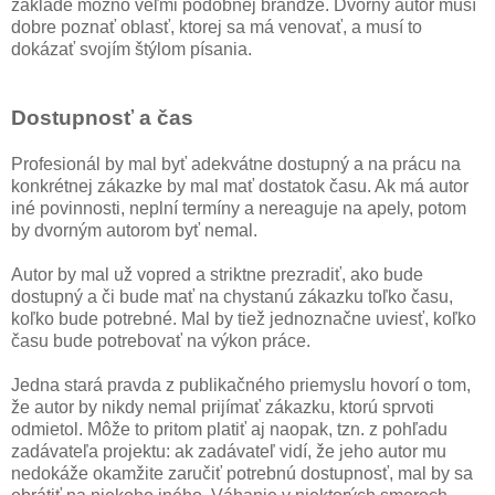
základe možno veľmi podobnej brandže. Dvorný autor musí
dobre poznať oblasť, ktorej sa má venovať, a musí to
dokázať svojím štýlom písania.
Dostupnosť a čas
Profesionál by mal byť adekvátne dostupný a na prácu na
konkrétnej zákazke by mal mať dostatok času. Ak má autor
iné povinnosti, neplní termíny a nereaguje na apely, potom
by dvorným autorom byť nemal.
Autor by mal už vopred a striktne prezradiť, ako bude
dostupný a či bude mať na chystanú zákazku toľko času,
koľko bude potrebné. Mal by tiež jednoznačne uviesť, koľko
času bude potrebovať na výkon práce.
Jedna stará pravda z publikačného priemyslu hovorí o tom,
že autor by nikdy nemal prijímať zákazku, ktorú sprvoti
odmietol. Môže to pritom platiť aj naopak, tzn. z pohľadu
zadávateľa projektu: ak zadávateľ vidí, že jeho autor mu
nedokáže okamžite zaručiť potrebnú dostupnosť, mal by sa