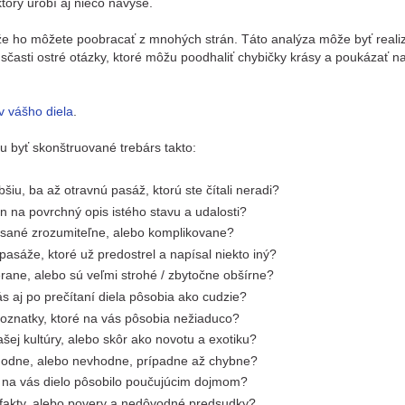
ktorý urobí aj niečo navyše.
, že ho môžete poobracať z mnohých strán. Táto analýza môže byť real
sčasti ostré otázky, ktoré môžu poodhaliť chybičky krásy a poukázať n
 vášho diela
.
 byť skonštruované trebárs takto:
bšiu, ba až otravnú pasáž, ktorú ste čítali neradi?
len na povrchný opis istého stavu a udalosti?
písané zrozumiteľne, alebo komplikovane?
é pasáže, ktoré už predostrel a napísal niekto iný?
merane, alebo sú veľmi strohé / zbytočne obšírne?
ás aj po prečítaní diela pôsobia ako cudzie?
poznatky, ktoré na vás pôsobia nežiaduco?
ašej kultúry, alebo skôr ako novotu a exotiku?
vhodne, alebo nevhodne, prípadne až chybne?
o na vás dielo pôsobilo poučujúcim dojmom?
é fakty, alebo povery a nedôvodné predsudky?