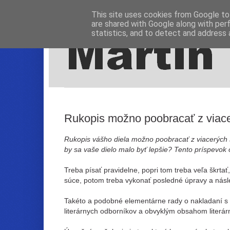
This site uses cookies from Google to 
are shared with Google along with per
statistics, and to detect and address 
Rukopis možno poobracať z viace
Rukopis vášho diela možno poobracať z viacerých st
by sa vaše dielo malo byť lepšie? Tento príspevok 
Treba písať pravidelne, popri tom treba veľa škrtať,
súce, potom treba vykonať posledné úpravy a násl
Takéto a podobné elementárne rady o nakladaní s r
literárnych odborníkov a obvyklým obsahom literár