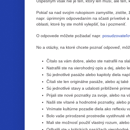
Úspešným však nie je ten, ktorý len musí, ale ten, 
Pokiaľ sa nad svojím rukopisom zamyslíte, zistíte
napr. úprimným odpovedaním na sčasti prívetivé a 
oblasti, ktoré by ste mohli vylepšiť, ba i pozmeniť.
O odpovede môžete požiadať napr.
posudzovateľov
No a otázky, na ktoré chcete poznať odpoveď, môžu
Čítalo sa vám dobre, alebo ste natrafili na sla
Natrafili ste na vierohodný opis a dej, alebo 
Sú jednotlivé pasáže alebo kapitoly diela na
Čítali ste len originálne pasáže, alebo aj tak
Sú jednotlivé stavy a udalosti priblížené pri
Prijali ste nové poznatky za svoje, alebo na v
Našli ste vítané a hodnotné poznatky, alebo 
Vnímate kultúrne pozadie diela ako reflexiu v
Bolo vaše prirodzené prostredie vystihnuté 
Mali ste možnosť použiť vlastný rozum, aleb
Odhalili ste v kritických pasážach vierohodn