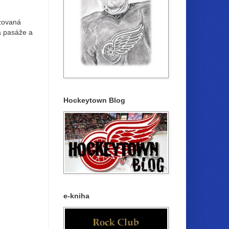
izovaná
a pasáže a
Hockeytown Blog
e-kniha