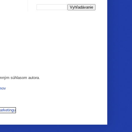
somným súhlasom autora.
mov