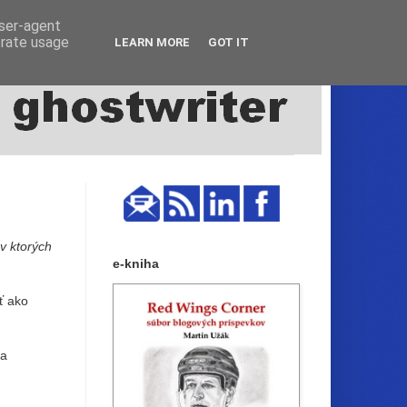
user-agent
erate usage
LEARN MORE
GOT IT
v ktorých
e-kniha
ť ako
 a