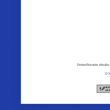
Umiestňovanie obsahu n
O b